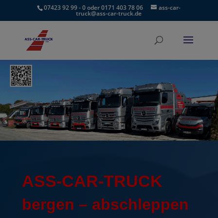
07423 92 99 - 0 oder 0171 403 78 06
ass-car-
truck@ass-car-truck.de
ASS-CAR-TRUCK
bergen
–
abschleppen