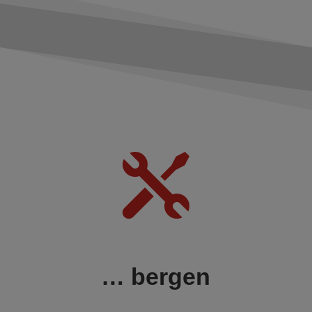

… bergen