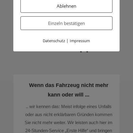

Ablehnen
Einzeln bestätigen
|
Datenschutz
Impressum
… abschleppen
Wenn das Fahrzeug nicht mehr
kann oder will ...
.. wir kennen das: Meist infolge eines Unfalls
oder aus nicht erklärbaren Gründen kommen
Sie nicht mehr weiter. Wir leisten auch hier im
24-Stunden-Service „Erste Hilfe“ und bringen